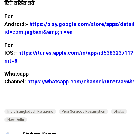
ਇੱਥੇ ਕਲਿੱਕ ਕਰੋ
For
Android:-
https://play.google.com/store/apps/detai
id=com.jagbani&amp;hl=en
For
IOS:-
https://itunes.apple.com/in/app/id538323711?
mt=8
Whatsapp
Channel:
https://whatsapp.com/channel/0029Va94
India-Bangladesh Relations
Visa Services Resumption
Dhaka
New Delhi