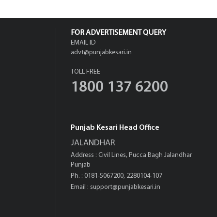
FOR ADVERTISEMENT QUERY
EMAIL ID
advt@punjabkesari.in
TOLL FREE
1800 137 6200
Punjab Kesari Head Office
JALANDHAR
Address : Civil Lines, Pucca Bagh Jalandhar
Punjab
Ph. : 0181-5067200, 2280104-107
Email :
support@punjabkesari.in