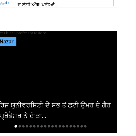
'ਚ ਲੱਗੀ ਅੱਗ! ਪਈਆਂ...
ਸ਼੍ਰੀ ਦੇਵੀ ਤਲਾਬ ਮੰਦਿਰ 'ਚ ਹੋਏ ਪਥਰਾਅ ਦਾ ਮਾਮਲੇ
'ਚ ਵੱਡੀ ਅਪਡੇਟ! ਵਾਇਰਲ ਹੋਈ...
 Nazar
ਭਾਰਗੋ ਕੈਂਪ ਫਾਇਰਿੰਗ ਕੇਸ: ਐਕਸਾਈਜ਼ ਰੇਡ ਦੌਰਾਨ
ਸ਼ਰਾਬ ਠੇਕੇਦਾਰ ਦੀ ਮੌਜੂਦਗੀ...
ਆਬਕਾਰੀ ਵਿਭਾਗ ਦੀ ਟੀਮ ਦਾ ਦੁਕਾਨ 'ਚ ਸਟੋਰ ਕੀਤੀ
ਨਾਜਾਇਜ਼ ਸ਼ਰਾਬ 'ਤੇ ਛਾਪਾ...
ੀਕਾ ਨੇ ਇਰਾਕੀ ਏਅਰਾਲਾਈਨ ਤੋਂ ਹਟਾਈ
ੰਦੀ