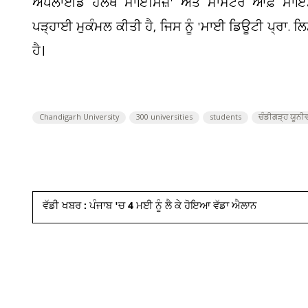
ਅਪਲਾਈਡ ਹੈਲਥ ਸਾਇੰਸਿਜ਼' ਅਤ ਮਾਸਟਰ ਆਫ਼ ਸਾਇੰ
ਪੜ੍ਹਾਈ ਮੁਕੰਮਲ ਕੀਤੀ ਹੈ, ਜਿਸ ਨੂੰ 'ਮਾਈ ਡਿਊਟੀ ਪ੍ਰਾ. 
ਹੈ।
Chandigarh University
300 universities
students
ਚੰਡੀਗੜ੍ਹ ਯੂਨ
ਵੱਡੀ ਖਬਰ : ਪੰਜਾਬ 'ਚ 4 ਮਈ ਨੂੰ ਲੈ ਕੇ ਹੋਇਆ ਵੱਡਾ ਐਲਾਨ