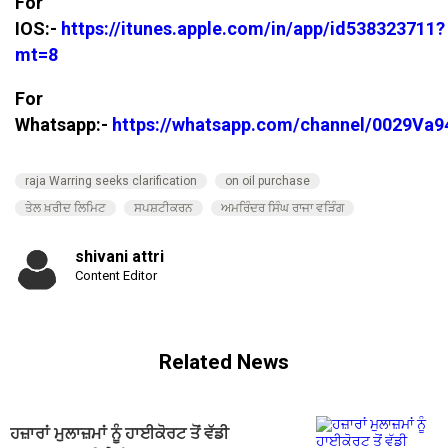
For
IOS:-
https://itunes.apple.com/in/app/id538323711?
mt=8
For
Whatsapp:-
https://whatsapp.com/channel/0029V
raja Warring seeks clarification
on oil purchase
ਤੇਲ ਖ਼ਰੀਦ ਲਿਮਿਟ
ਸਪਸ਼ਟੀਕਰਨ
ਅਮਰਿੰਦਰ ਸਿੰਘ ਰਾਜਾ ਵੜਿੰਗ
shivani attri
Content Editor
Related News
ਹਜ਼ਾਰਾਂ ਮੁਲਾਜ਼ਮਾਂ ਨੂੰ ਹਾਈਕੋਰਟ ਤੋਂ ਵੱਡੀ