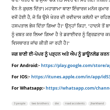
ਥਾਣਾ ਖੇਤਰ ਦੇ ਬਾਸੁਆ ਚੌਕ ਨੇੜੇ ਸਵੇਰ ਦੀ ਸੈਰ ਲਈ ਨਿਕਲੇ 
ਵੈਨ ਨੇ ਕੁਚਲ ਦਿੱਤਾ। ਮਹਾਗਾਮਾ ਥਾਣਾ ਇੰਚਾਰਜ ਮਨੋਜ ਕੁਮਾ
ਵਜੋਂ ਹੋਈ ਹੈ, ਜੋ ਕਿ ਉਸੇ ਖੇਤਰ ਦੀ ਰਵੀਦਾਸ ਕਲੋਨੀ ਦਾ ਰਹ
ਹਸਪਤਾਲ ਭੇਜ ਦਿੱਤਾ ਗਿਆ ਹੈ।" ਉਨ੍ਹਾਂ ਕਿਹਾ, "ਹਾਦਸੇ ਤੋ
ਨੂੰ ਜ਼ਬਤ ਕਰ ਲਿਆ ਗਿਆ ਹੈ ਤੇ ਡਰਾਈਵਰ ਨੂੰ ਗ੍ਰਿਫ਼ਤਾਰ ਕ
ਵਿਸਥਾਰਤ ਜਾਂਚ ਕੀਤੀ ਜਾ ਰਹੀ ਹੈ।"
ਜਗ ਬਾਣੀ ਈ-ਪੇਪਰ ਨੂੰ ਪੜ੍ਹਨ ਅਤੇ ਐਪ ਨੂੰ ਡਾਊਨਲੋਡ ਕਰਨ
For Android:-
https://play.google.com/store/
For IOS:-
https://itunes.apple.com/in/app/id
For Whatsapp:-
https://whatsapp.com/chan
3 people
two brothers
die
road accidents
Jharkhand