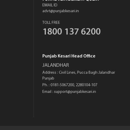
EMAIL ID
advt@punjabkesari.in
TOLL FREE
1800 137 6200
Punjab Kesari Head Office
JALANDHAR
Address : Civil Lines, Pucca Bagh Jalandhar
Punjab
Ph. : 0181-5067200, 2280104-107
Email :
support@punjabkesari.in