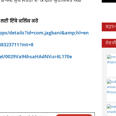
 ਬਾਅਦ ਮੁੱਖ ਮੰਤਰੀ ਦਾ ਕਾਫਲਾ ਸੁਰੱਖਿਅਤ ਅੱਗੇ
 ਲਈ ਇੱਥੇ ਕਲਿੱਕ ਕਰੋ
ਬਹੁਤ
apps/details?id=com.jagbani&amp;hl=en
ਦੇਸ਼ 
538323711?mt=8
nel/0029Va94hsaHAdNVur4L170e