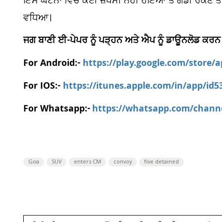
ਇਸ ਘਟਨਾ ਵਿੱਚ ਕੋਈ ਜ਼ਖਮੀ ਨਹੀਂ ਹੋਇਆ ਤੇ ਗੱਡੀ ਰੋਕਣ ਤੋਂ
ਵਧਿਆ।
ਜਗ ਬਾਣੀ ਈ-ਪੇਪਰ ਨੂੰ ਪੜ੍ਹਨ ਅਤੇ ਐਪ ਨੂੰ ਡਾਊਨਲੋਡ ਕਰਨ
For Android:-
https://play.google.com/store/
For IOS:-
https://itunes.apple.com/in/app/id
For Whatsapp:-
https://whatsapp.com/chan
Goa
SUV
enters CM
convoy
five detained