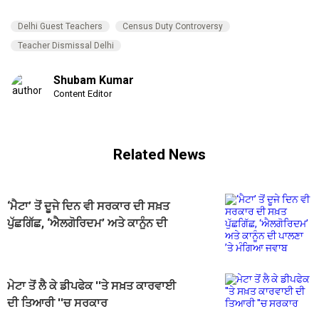
Delhi Guest Teachers
Census Duty Controversy
Teacher Dismissal Delhi
Shubam Kumar
Content Editor
Related News
‘ਮੈਟਾ’ ਤੋਂ ਦੂਜੇ ਦਿਨ ਵੀ ਸਰਕਾਰ ਦੀ ਸਖ਼ਤ
ਪੁੱਛਗਿੱਛ, ‘ਐਲਗੋਰਿਦਮ’ ਅਤੇ ਕਾਨੂੰਨ ਦੀ
ਪਾਲਣਾ ’ਤੇ ਮੰਗਿਆ ਜਵਾਬ
ਮੇਟਾ ਤੋਂ ਲੈ ਕੇ ਡੀਪਫੇਕ ''ਤੇ ਸਖ਼ਤ ਕਾਰਵਾਈ
ਦੀ ਤਿਆਰੀ ''ਚ ਸਰਕਾਰ