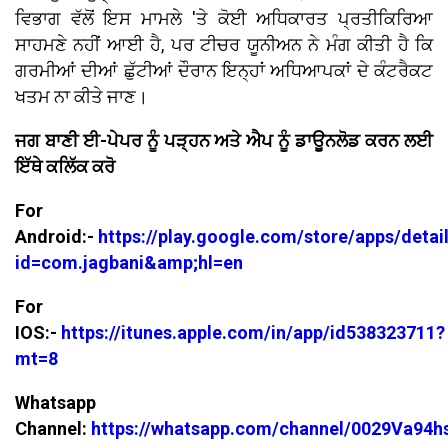
ਵਿਭਾਗ ਵੱਲੋਂ ਇਸ ਮਾਮਲੇ 'ਤੇ ਕੋਈ ਅਧਿਕਾਰਤ ਪ੍ਰਤੀਕਿਰਿਆ
ਸਾਹਮਣੇ ਨਹੀਂ ਆਈ ਹੈ, ਪਰ ਟੀਚਰ ਯੂਨੀਅਨ ਨੇ ਮੰਗ ਕੀਤੀ ਹੈ ਕਿ
ਗਰਮੀਆਂ ਦੀਆਂ ਛੁੱਟੀਆਂ ਦੌਰਾਨ ਇਨ੍ਹਾਂ ਅਧਿਆਪਕਾਂ ਦੇ ਕੰਟਰੈਕਟ
ਖਤਮ ਨਾ ਕੀਤੇ ਜਾਣ।
ਜਗ ਬਾਣੀ ਈ-ਪੇਪਰ ਨੂੰ ਪੜ੍ਹਨ ਅਤੇ ਐਪ ਨੂੰ ਡਾਊਨਲੋਡ ਕਰਨ ਲਈ
ਇੱਥੇ ਕਲਿੱਕ ਕਰੋ
For
Android:-
https://play.google.com/store/apps/detai
id=com.jagbani&amp;hl=en
For
IOS:-
https://itunes.apple.com/in/app/id538323711?
mt=8
Whatsapp
Channel:
https://whatsapp.com/channel/0029Va94