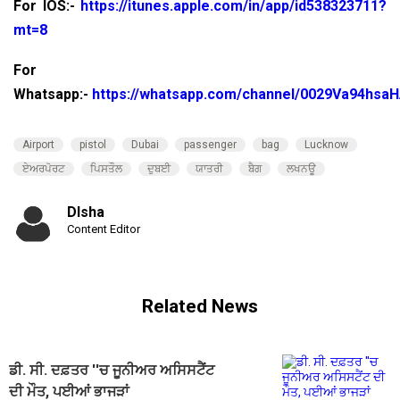
For IOS:-
https://itunes.apple.com/in/app/id538323711?
mt=8
For
Whatsapp:-
https://whatsapp.com/channel/0029Va94hsa
Airport
pistol
Dubai
passenger
bag
Lucknow
ਏਅਰਪੋਰਟ
ਪਿਸਤੌਲ
ਦੁਬਈ
ਯਾਤਰੀ
ਬੈਗ
ਲਖਨਊ
DIsha
Content Editor
Related News
ਡੀ. ਸੀ. ਦਫ਼ਤਰ ''ਚ ਜੂਨੀਅਰ ਅਸਿਸਟੈਂਟ
ਦੀ ਮੌਤ, ਪਈਆਂ ਭਾਜੜਾਂ