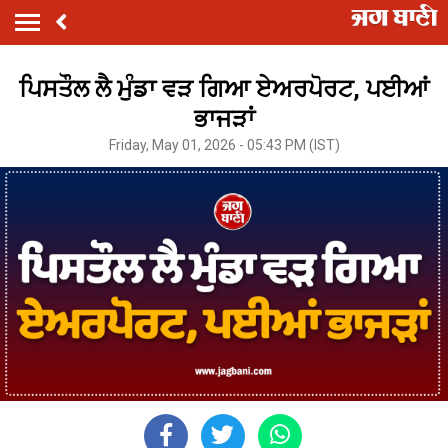
ਪਿਸਤੌਲ ਲੈ ਮੁੰਡਾ ਵੜ ਗਿਆ ਏਅਰਪੋਰਟ, ਪਈਆਂ
ਭਾਜੜਾਂ
Friday, May 01, 2026 - 05:43 PM (IST)