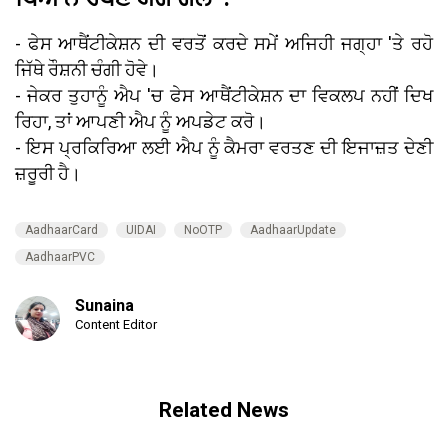
- ਫੇਸ ਆਥੈਂਟੀਕੇਸ਼ਨ ਦੀ ਵਰਤੋਂ ਕਰਦੇ ਸਮੇਂ ਅਜਿਹੀ ਜਗ੍ਹਾ 'ਤੇ ਰਹੋ
ਜਿੱਥੇ ਰੌਸ਼ਨੀ ਚੰਗੀ ਹੋਵੇ।
- ਜੇਕਰ ਤੁਹਾਨੂੰ ਐਪ 'ਚ ਫੇਸ ਆਥੈਂਟੀਕੇਸ਼ਨ ਦਾ ਵਿਕਲਪ ਨਹੀਂ ਦਿਖ
ਰਿਹਾ, ਤਾਂ ਆਪਣੀ ਐਪ ਨੂੰ ਅਪਡੇਟ ਕਰੋ।
- ਇਸ ਪ੍ਰਕਿਰਿਆ ਲਈ ਐਪ ਨੂੰ ਕੈਮਰਾ ਵਰਤਣ ਦੀ ਇਜਾਜ਼ਤ ਦੇਣੀ
ਜ਼ਰੂਰੀ ਹੈ।
AadhaarCard
UIDAI
NoOTP
AadhaarUpdate
AadhaarPVC
Sunaina
Content Editor
Related News