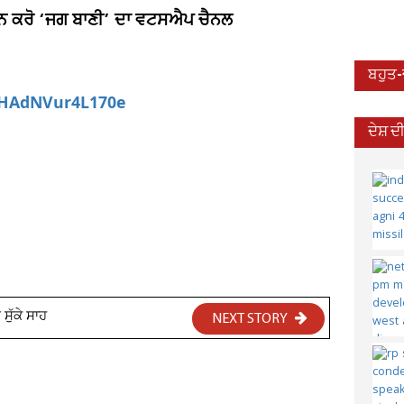
ਆਇਨ ਕਰੋ ‘ਜਗ ਬਾਣੀ’ ਦਾ ਵਟਸਐਪ ਚੈਨਲ
ਬਹੁਤ
aHAdNVur4L170e
ਦੇਸ਼ 
ਸੁੱਕੇ ਸਾਹ
NEXT STORY