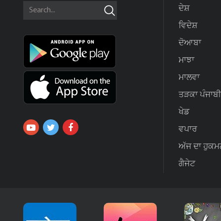
ਦੇਸ਼
ਵਿਦੇਸ਼
ਦੋਆਬਾ
ਮਾਝਾ
ਮਾਲਵਾ
ਤੜਕਾ ਪੰਜਾਬੀ
ਖੇਡ
ਵਪਾਰ
ਅੱਜ ਦਾ ਹੁਕਮ
ਗੈਜੇਟ