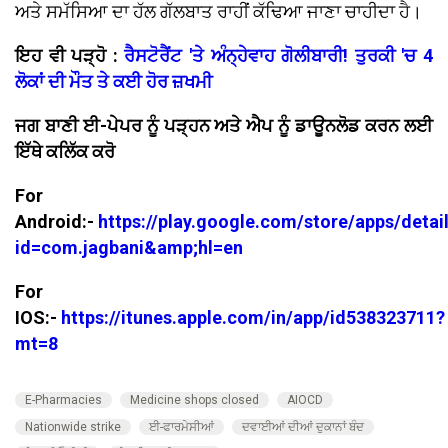
ਅਤੇ ਸਮੱਸਿਆ ਦਾ ਹੱਲ ਗੱਲਬਾਤ ਰਾਹੀਂ ਕੱਢਿਆ ਜਾਣਾ ਚਾਹੀਦਾ ਹੈ।
ਇਹ ਵੀ ਪੜ੍ਹੋ :
ਰੈਸਟੋਰੈਂਟ 'ਤੇ ਅੰਨ੍ਹੇਵਾਹ ਗੋਲੀਬਾਰੀ! ਤੁਰਕੀ 'ਚ 4
ਲੋਕਾਂ ਦੀ ਮੌਤ ਤੇ ਕਈ ਹੋਰ ਜ਼ਖਮੀ
ਜਗ ਬਾਣੀ ਈ-ਪੇਪਰ ਨੂੰ ਪੜ੍ਹਨ ਅਤੇ ਐਪ ਨੂੰ ਡਾਊਨਲੋਡ ਕਰਨ ਲਈ
ਇੱਥੇ ਕਲਿੱਕ ਕਰੋ
For
Android:-
https://play.google.com/store/apps/detai
id=com.jagbani&amp;hl=en
For
IOS:-
https://itunes.apple.com/in/app/id538323711?
mt=8
E-Pharmacies
Medicine shops closed
AIOCD
Nationwide strike
ਈ-ਫਾਰਮੇਸੀਆਂ
ਦਵਾਈਆਂ ਦੀਆਂ ਦੁਕਾਨਾਂ ਬੰਦ