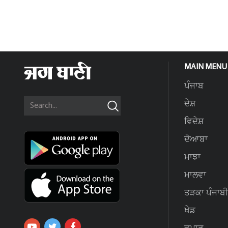
MAIN MENU
ਪੰਜਾਬ
ਦੇਸ਼
ਵਿਦੇਸ਼
ਦੋਆਬਾ
ਮਾਝਾ
ਮਾਲਵਾ
ਤੜਕਾ ਪੰਜਾਬੀ
ਖੇਡ