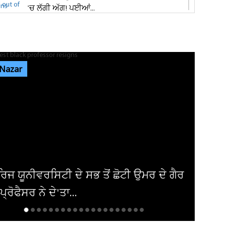
'ਚ ਲੱਗੀ ਅੱਗ! ਪਈਆਂ...
ਸ਼੍ਰੀ ਦੇਵੀ ਤਲਾਬ ਮੰਦਿਰ 'ਚ ਹੋਏ ਪਥਰਾਅ ਦਾ ਮਾਮਲੇ
'ਚ ਵੱਡੀ ਅਪਡੇਟ! ਵਾਇਰਲ ਹੋਈ...
 Nazar
ਭਾਰਗੋ ਕੈਂਪ ਫਾਇਰਿੰਗ ਕੇਸ: ਐਕਸਾਈਜ਼ ਰੇਡ ਦੌਰਾਨ
ਸ਼ਰਾਬ ਠੇਕੇਦਾਰ ਦੀ ਮੌਜੂਦਗੀ...
ਆਬਕਾਰੀ ਵਿਭਾਗ ਦੀ ਟੀਮ ਦਾ ਦੁਕਾਨ 'ਚ ਸਟੋਰ ਕੀਤੀ
ਨਾਜਾਇਜ਼ ਸ਼ਰਾਬ 'ਤੇ ਛਾਪਾ...
ਰੀਕਾ ਨੇ ਇਰਾਕੀ ਏਅਰਾਲਾਈਨ ਤੋਂ ਹਟਾਈ
ੰਦੀ