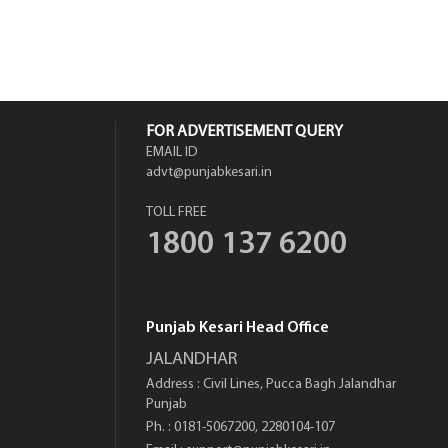
FOR ADVERTISEMENT QUERY
EMAIL ID
advt@punjabkesari.in
TOLL FREE
1800 137 6200
Punjab Kesari Head Office
JALANDHAR
Address : Civil Lines, Pucca Bagh Jalandhar
Punjab
Ph. : 0181-5067200, 2280104-107