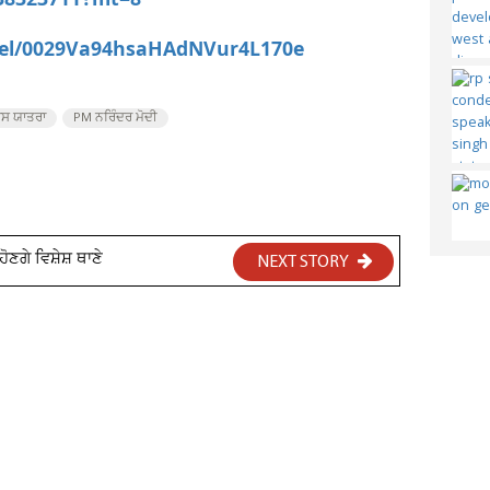
538323711?mt=8
nel/0029Va94hsaHAdNVur4L170e
ਾਸ ਯਾਤਰਾ
PM ਨਰਿੰਦਰ ਮੋਦੀ
ੋਣਗੇ ਵਿਸ਼ੇਸ਼ ਥਾਣੇ
NEXT STORY