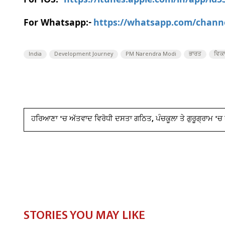
For IOS:-
https://itunes.apple.com/in/app/id
For Whatsapp:-
https://whatsapp.com/chan
India
Development Journey
PM Narendra Modi
ਭਾਰਤ
ਵਿਕ
ਹਰਿਆਣਾ 'ਚ ਅੱਤਵਾਦ ਵਿਰੋਧੀ ਦਸਤਾ ਗਠਿਤ, ਪੰਚਕੂਲਾ ਤੇ ਗੁਰੂਗ੍ਰਾਮ 'ਚ ਹ
STORIES YOU MAY LIKE