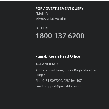
FOR ADVERTISEMENT QUERY
EMAIL ID
advt@punjabkesari.in
TOLL FREE
1800 137 6200
Punjab Kesari Head Office
JALANDHAR
Address : Civil Lines, Pucca Bagh Jalandhar
Punjab
Ph. : 0181-5067200, 2280104-107
Email :
support@punjabkesari.in