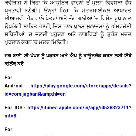
ਕਵੀਰਾਜ ਨੇ ਕਿਹਾ ਕਿ ਆਧੁਨਿਕ ਵਾਹਨਾਂ ਤੋਂ ਪੁਲਸ ਵਿਵਸਥਾ ਵੱਧ
ਪ੍ਰਭਾਵੀ ਬਣੇਗੀ। ਉਨ੍ਹਾਂ ਕਿਹਾ ਕਿ ਮੋਟਰਸਾਈਕਲ ਆਧਾਰਤ
ਈਆਰਵੀ ਭੀੜ ਵਾਲੇ ਖੇਤਰਾਂ ਅਤੇ ਤੰਗ ਗਲੀਆਂ 'ਚ ਵਿਸ਼ੇਸ਼ ਰੂਪ ਨਾਲ
ਉਪਯੋਗੀ ਸਾਬਿਤ ਹੋਣਗੇ, ਜਿਸ ਨਾਲ ਪੁਲਸ ਮੁਲਾਜ਼ਮਾਂ ਨੂੰ ਐਮਰਜੈਂਸੀ
ਸਥਿਤੀਆਂ 'ਚ ਜਲਦੀ ਪਹੁੰਚਣ ਅਤੇ ਨਾਗਰਿਕਾਂ ਨੂੰ ਤੁਰੰਤ ਮਦਦ
ਪ੍ਰਦਾਨ ਕਰਨ 'ਚ ਮਦਦ ਮਿਲੇਗੀ।
ਜਗ ਬਾਣੀ ਈ-ਪੇਪਰ ਨੂੰ ਪੜ੍ਹਨ ਅਤੇ ਐਪ ਨੂੰ ਡਾਊਨਲੋਡ ਕਰਨ ਲਈ ਇੱਥੇ
ਕਲਿੱਕ ਕਰੋ
For
Android:-
https://play.google.com/store/apps/details?
id=com.jagbani&amp;hl=en
For IOS:-
https://itunes.apple.com/in/app/id538323711?
mt=8
For