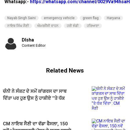
Whatsapp:-
https://whatsapp.com/channel/0029Va94hsa
Nayab Singh Saini
emergency vehicle
green flag
Haryana
ਨਾਇਬ ਸਿੰਘ ਸੈਣੀ
ਐਮਰਜੈਂਸੀ ਵਾਹਨ
ਹਰੀ ਝੰਡੀ
ਹਰਿਆਣਾ
DIsha
Content Editor
Related News
ਚੰਨੀ ਨੇ ਸੰਕਟ ਦੇ ਸਮੇਂ ਕਾਂਗਰਸ ਦਾ ਸਾਥ
ਦਿੱਤਾ ਪਰ ਹੁਣ ਉਸ ਨੂੰ ਹਾਸ਼ੀਏ ''ਤੇ ਧੱਕ
ਦਿੱਤਾ : CM ਸੈਣੀ
CM ਨਾਇਬ ਸੈਣੀ ਦਾ ਵੱਡਾ ਫੈਸਲਾ, 150