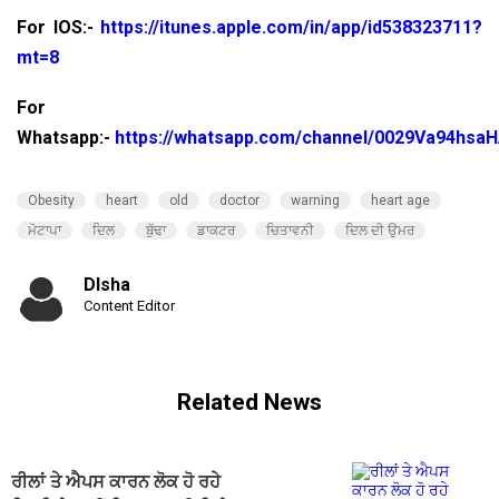
For IOS:-
https://itunes.apple.com/in/app/id538323711?
mt=8
For
Whatsapp:-
https://whatsapp.com/channel/0029Va94hsa
Obesity
heart
old
doctor
warning
heart age
ਮੋਟਾਪਾ
ਦਿਲ
ਬੁੱਢਾ
ਡਾਕਟਰ
ਚਿਤਾਵਨੀ
ਦਿਲ ਦੀ ਉਮਰ
DIsha
Content Editor
Related News
ਰੀਲਾਂ ਤੇ ਐਪਸ ਕਾਰਨ ਲੋਕ ਹੋ ਰਹੇ