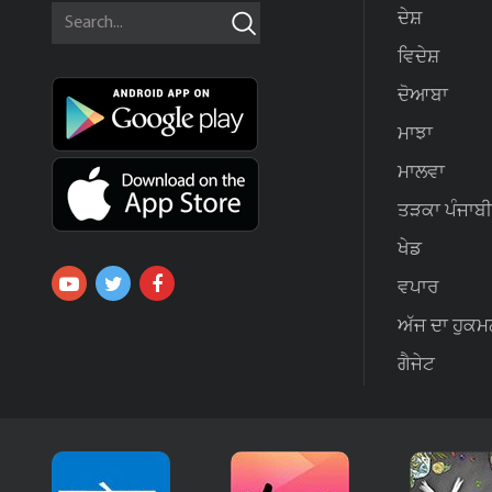
ਦੇਸ਼
ਵਿਦੇਸ਼
ਦੋਆਬਾ
ਮਾਝਾ
ਮਾਲਵਾ
ਤੜਕਾ ਪੰਜਾਬੀ
ਖੇਡ
ਵਪਾਰ
ਅੱਜ ਦਾ ਹੁਕਮ
ਗੈਜੇਟ