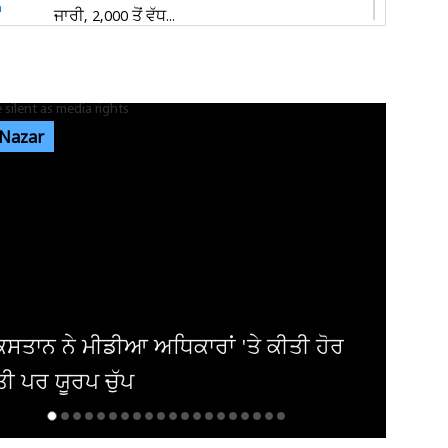
ਜਾਰੀ, 2,000 ਤੋਂ ਵੱਧ...
ਦਿਨ ਚੜ੍ਹਦਿਆਂ ਜਲੰਧਰ 'ਚ ਵਾਪਰਿਆ ਭਿਆਨਕ
ਹਾਦਸਾ: 3 ਨੌਜਵਾਨਾਂ ਦੀ ਮੌਤ, ਕਾਰ ਦੇ...
 Nazar
ਕੈਲਗਰੀ ਵਰਕ ਪਰਮਿਟ ਵਿਵਾਦ: ਲੱਖਾਂ ਦੀ ਫੀਸ ਦੇ ਕੇ ਵੀ
ਸੜਕਾਂ ’ਤੇ ਸਟੂਡੈਂਟ, 70...
ਪੰਜਾਬ 'ਚ ਅਗਲੇ 5 ਦਿਨਾਂ ਲਈ ਮੌਸਮ ਦੀ ਵੱਡੀ
ਭਵਿੱਖਬਾਣੀ! ਇਨ੍ਹਾਂ ਤਾਰੀਖ਼ਾਂ ਨੂੰ...
"ਆਪਣੇ ਪਤੀਆਂ ਨੂੰ ਚੀਟ ਕਰਦੇ ਹੋਏ ਮੈਂ ਹੀ ਫੜਿਆ
ਸੀ..."; ਸ਼ਵੇਤਾ ਤਿਵਾਰੀ ਦਾ...