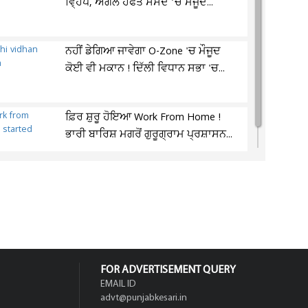
ਵ੍ਹਿਪ, ਅਗਲੇ ਹਫਤੇ ਸੰਸਦ ’ਚ ਮੌਜੂਦ...
ਨਹੀਂ ਡੇਗਿਆ ਜਾਵੇਗਾ O-Zone 'ਚ ਮੌਜੂਦ
ਕੋਈ ਵੀ ਮਕਾਨ ! ਦਿੱਲੀ ਵਿਧਾਨ ਸਭਾ 'ਚ...
ਫ਼ਿਰ ਸ਼ੁਰੂ ਹੋਇਆ Work From Home !
ਭਾਰੀ ਬਾਰਿਸ਼ ਮਗਰੋਂ ਗੁਰੂਗ੍ਰਾਮ ਪ੍ਰਸ਼ਾਸਨ...
FOR ADVERTISEMENT QUERY
EMAIL ID
advt@punjabkesari.in