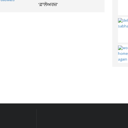
‘ਫ਼ਾਲੋਅਰਜ਼’