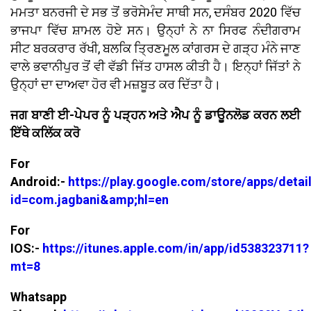
ਮਮਤਾ ਬਨਰਜੀ ਦੇ ਸਭ ਤੋਂ ਭਰੋਸੇਮੰਦ ਸਾਥੀ ਸਨ, ਦਸੰਬਰ 2020 ਵਿੱਚ
ਭਾਜਪਾ ਵਿੱਚ ਸ਼ਾਮਲ ਹੋਏ ਸਨ। ਉਨ੍ਹਾਂ ਨੇ ਨਾ ਸਿਰਫ ਨੰਦੀਗਰਾਮ
ਸੀਟ ਬਰਕਰਾਰ ਰੱਖੀ, ਬਲਕਿ ਤ੍ਰਿਣਮੂਲ ਕਾਂਗਰਸ ਦੇ ਗੜ੍ਹ ਮੰਨੇ ਜਾਣ
ਵਾਲੇ ਭਵਾਨੀਪੁਰ ਤੋਂ ਵੀ ਵੱਡੀ ਜਿੱਤ ਹਾਸਲ ਕੀਤੀ ਹੈ। ਇਨ੍ਹਾਂ ਜਿੱਤਾਂ ਨੇ
ਉਨ੍ਹਾਂ ਦਾ ਦਾਅਵਾ ਹੋਰ ਵੀ ਮਜ਼ਬੂਤ ਕਰ ਦਿੱਤਾ ਹੈ।
ਜਗ ਬਾਣੀ ਈ-ਪੇਪਰ ਨੂੰ ਪੜ੍ਹਨ ਅਤੇ ਐਪ ਨੂੰ ਡਾਊਨਲੋਡ ਕਰਨ ਲਈ
ਇੱਥੇ ਕਲਿੱਕ ਕਰੋ
For
Android:-
https://play.google.com/store/apps/detai
id=com.jagbani&amp;hl=en
For
IOS:-
https://itunes.apple.com/in/app/id538323711?
mt=8
Whatsapp