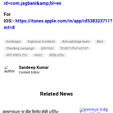
id=com.jagbani&amp;hl=en
For
IOS:-
https://itunes.apple.com/in/app/id538323711?
mt=8
Gurdaspur
Explosion incidents
Anti-sabotage team
Alert
Checking campaign
ਗੁਰਦਾਸਪੁਰ
ਵਿਸਫੋਟਾਂ ਦੀਆਂ ਘਟਨਾਵਾਂ
ਐਂਟੀ ਸਾਬੋਟੇਜ ਟੀਮ
ਅਲਰਟ
ਚੈਕਿੰਗ ਮੁਹਿੰਮ
Sandeep Kumar
Content Editor
Related News
ਗੁਰਦਾਸਪੁਰ ’ਚ ਡੇਂਗੂ ਵਿਰੁੱਧ ਵੱਡੀ ਮੁਹਿੰਮ: