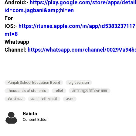
Android:-
https://play.google.com/store/apps/detai
id=com.jagbani&amp;hl=en
For
IOS:-
https://itunes.apple.com/in/app/id538323711?
mt=8
Whatsapp
Channel:
https://whatsapp.com/channel/0029Va94
Punjab School Education Board
big decision
thousands of students
relief
ਪੰਜਾਬ ਸਕੂਲ ਸਿੱਖਿਆ ਬੋਰਡ
ਵੱਡਾ ਫ਼ੈਸਲਾ
ਹਜ਼ਾਰਾਂ ਵਿਦਿਆਰਥੀ
ਰਾਹਤ
Babita
Content Editor