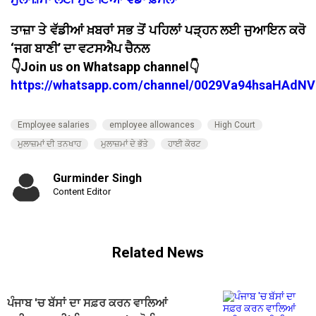
ਤਾਜ਼ਾ ਤੇ ਵੱਡੀਆਂ ਖ਼ਬਰਾਂ ਸਭ ਤੋਂ ਪਹਿਲਾਂ ਪੜ੍ਹਨ ਲਈ ਜੁਆਇਨ ਕਰੋ
‘ਜਗ ਬਾਣੀ’ ਦਾ ਵਟਸਐਪ ਚੈਨਲ
👇Join us on Whatsapp channel👇
https://whatsapp.com/channel/0029Va94hsaHAdNV
Employee salaries
employee allowances
High Court
ਮੁਲਾਜ਼ਮਾਂ ਦੀ ਤਨਖਾਹ
ਮੁਲਾਜ਼ਮਾਂ ਦੇ ਭੱਤੇ
ਹਾਈ ਕੋਰਟ
Gurminder Singh
Content Editor
Related News
ਪੰਜਾਬ 'ਚ ਬੱਸਾਂ ਦਾ ਸਫ਼ਰ ਕਰਨ ਵਾਲਿਆਂ