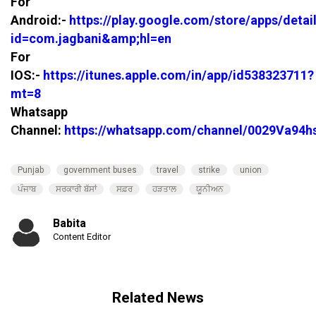
For
Android:-
https://play.google.com/store/apps/detai
id=com.jagbani&amp;hl=en
For
IOS:-
https://itunes.apple.com/in/app/id538323711?
mt=8
Whatsapp
Channel:
https://whatsapp.com/channel/0029Va94
Punjab
government buses
travel
strike
union
ਪੰਜਾਬ
ਸਰਕਾਰੀ ਬੱਸਾਂ
ਸਫ਼ਰ
ਹੜਤਾਲ
ਯੂਨੀਅਨ
Babita
Content Editor
Related News