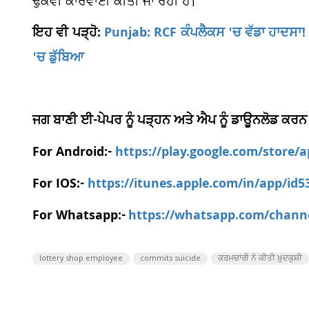
ਢੁੱਕਵੀਂ ਕਾਰਵਾਈ ਕੀਤੀ ਜਾ ਰਹੀ ਹੈ।
ਇਹ ਵੀ ਪੜ੍ਹੋ:
Punjab: RCF ਕੰਪਲੈਕਸ 'ਚ ਵੱਡਾ ਹਾਦਸਾ
'ਚ ਡੁੱਬਿਆ
ਜਗ ਬਾਣੀ ਈ-ਪੇਪਰ ਨੂੰ ਪੜ੍ਹਨ ਅਤੇ ਐਪ ਨੂੰ ਡਾਊਨਲੋਡ ਕਰਨ
For Android:-
https://play.google.com/store/
For IOS:-
https://itunes.apple.com/in/app/id
For Whatsapp:-
https://whatsapp.com/chan
lottery shop employee
commits suicide
ਕਰਮਚਾਰੀ ਨੇ ਕੀਤੀ ਖ਼ੁਦਕੁਸ਼ੀ