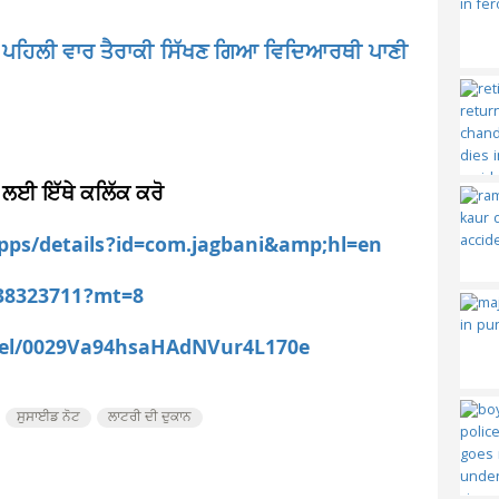
! ਪਹਿਲੀ ਵਾਰ ਤੈਰਾਕੀ ਸਿੱਖਣ ਗਿਆ ਵਿਦਿਆਰਥੀ ਪਾਣੀ
 ਲਈ ਇੱਥੇ ਕਲਿੱਕ ਕਰੋ
apps/details?id=com.jagbani&amp;hl=en
538323711?mt=8
nel/0029Va94hsaHAdNVur4L170e
ਸੁਸਾਈਡ ਨੋਟ
ਲਾਟਰੀ ਦੀ ਦੁਕਾਨ