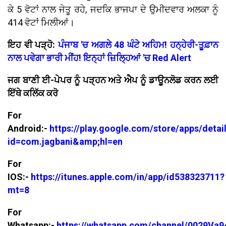
ਕੇ 5 ਵੋਟਾਂ ਨਾਲ ਜੇਤੂ ਰਹੇ, ਜਦਕਿ ਭਾਜਪਾ ਦੇ ਉਮੀਦਵਾਰ ਅਲਕਾ ਨੂੰ
414 ਵੋਟਾਂ ਮਿਲੀਆਂ।
ਇਹ ਵੀ ਪੜ੍ਹੋ:
ਪੰਜਾਬ 'ਚ ਅਗਲੇ 48 ਘੰਟੇ ਅਹਿਮ! ਹਨ੍ਹੇਰੀ-ਤੂਫ਼ਾਨ
ਨਾਲ ਪਵੇਗਾ ਭਾਰੀ ਮੀਂਹ! ਇਨ੍ਹਾਂ ਜ਼ਿਲ੍ਹਿਆਂ 'ਚ Red Alert
ਜਗ ਬਾਣੀ ਈ-ਪੇਪਰ ਨੂੰ ਪੜ੍ਹਨ ਅਤੇ ਐਪ ਨੂੰ ਡਾਊਨਲੋਡ ਕਰਨ ਲਈ
ਇੱਥੇ ਕਲਿੱਕ ਕਰੋ
For
Android:-
https://play.google.com/store/apps/detai
id=com.jagbani&amp;hl=en
For
IOS:-
https://itunes.apple.com/in/app/id538323711?
mt=8
For
Whatsapp:-
https://whatsapp.com/channel/0029V