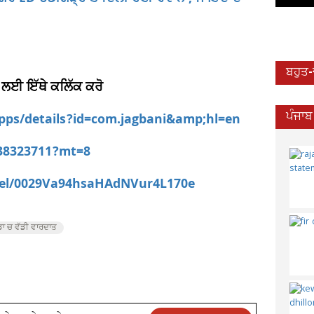
ਬਹੁਤ
 ਲਈ ਇੱਥੇ ਕਲਿੱਕ ਕਰੋ
apps/details?id=com.jagbani&amp;hl=en
ਪੰਜਾਬ
538323711?mt=8
nel/0029Va94hsaHAdNVur4L170e
ਡਾ ਚ ਵੱਡੀ ਵਾਰਦਾਤ