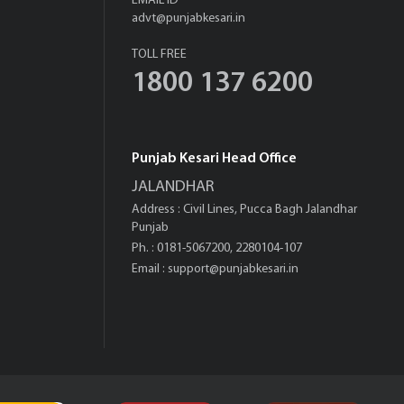
EMAIL ID
advt@punjabkesari.in
TOLL FREE
1800 137 6200
Punjab Kesari Head Office
JALANDHAR
Address : Civil Lines, Pucca Bagh Jalandhar
Punjab
Ph. : 0181-5067200, 2280104-107
Email :
support@punjabkesari.in