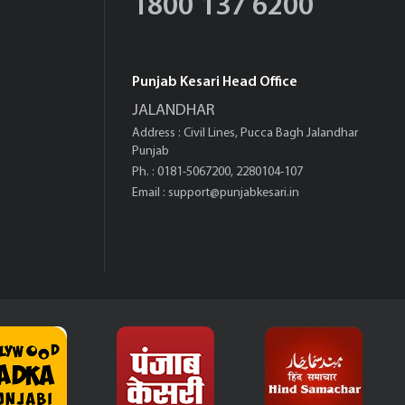
1800 137 6200
Punjab Kesari Head Office
JALANDHAR
Address : Civil Lines, Pucca Bagh Jalandhar
Punjab
Ph. : 0181-5067200, 2280104-107
Email :
support@punjabkesari.in