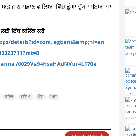
ਤੇ ਜਾਣ-ਪਛਾਣ ਵਾਲਿਆਂ ਵਿੱਚ ਡੂੰਘਾ ਦੁੱਖ ਪਾਇਆ ਜਾ
 ਲਈ ਇੱਥੇ ਕਲਿੱਕ ਕਰੋ
apps/details?id=com.jagbani&amp;hl=en
538323711?mt=8
channel/0029Va94hsaHAdNVur4L170e
ਨਹਿਰ
ਡੁੱਬਿਆ
ਮੌਤ
ਘੋੜਾ