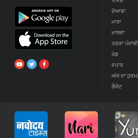
ਵਿਦੇਸ਼
ਦੋਆਬਾ
ਮਾਝਾ
ਮਾਲਵਾ
ਤੜਕਾ ਪੰਜਾਬੀ
ਖੇਡ
ਵਪਾਰ
ਅੱਜ ਦਾ ਹੁਕਮ
ਗੈਜੇਟ