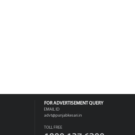
FOR ADVERTISEMENT QUERY
EMAIL ID
advt@punjabkesari.in
TOLL FREE