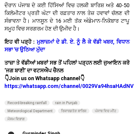
ਦੌਰਾਨ ਪੰਜਾਬ ਦੇ ਕਈ ਹਿੱਸਿਆਂ ਵਿਚ ਹਲਕੀ ਬਾਰਿਸ਼ ਅਤੇ 40-50
ਕਿਲੋਮੀਟਰ ਪ੍ਰਤੀ ਘੰਟਾ ਦੀ ਰਫ਼ਤਾਰ ਨਾਲ ਤੇਜ਼ ਹਵਾਵਾਂ ਚੱਲਣ ਦੀ
ਸੰਭਾਵਨਾ ਹੈ। ਮਾਨਸੂਨ ਦੇ 16 ਮਈ ਤੱਕ ਅੰਡੇਮਾਨ-ਨਿਕੋਬਾਰ ਟਾਪੂ
ਸਮੂਹ ਵਿਚ ਸਰਗਰਮ ਹੋਣ ਦੀ ਉਮੀਦ ਹੈ।
ਇਹ ਵੀ ਪੜ੍ਹੋ :
ਮੁਲਾਜ਼ਮਾਂ ਦੇ ਡੀ. ਏ. ਨੂੰ ਲੈ ਕੇ ਵੱਡੀ ਖਬਰ, ਵਿਧਾਨ
ਸਭਾ 'ਚ ਉਠਿਆ ਮੁੱਦਾ
ਤਾਜ਼ਾ ਤੇ ਵੱਡੀਆਂ ਖ਼ਬਰਾਂ ਸਭ ਤੋਂ ਪਹਿਲਾਂ ਪੜ੍ਹਨ ਲਈ ਜੁਆਇਨ ਕਰੋ
‘ਜਗ ਬਾਣੀ’ ਦਾ ਵਟਸਐਪ ਚੈਨਲ
👇Join us on Whatsapp channel👇
https://whatsapp.com/channel/0029Va94hsaHAdNV
Record-breaking rainfall
rain in Punjab
Meteorological Department
ਰਿਕਾਰਡਤੋੜ ਬਾਰਿਸ਼
ਪੰਜਾਬ ਵਿਚ ਮੀਂਹ
ਮੌਸਮ ਵਿਭਾਗ
Gurminder Singh