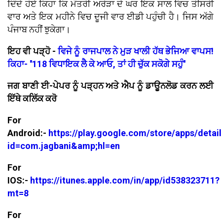
ਦਿੰਦੇ ਹੋਏ ਕਿਹਾ ਕਿ ਮੰਤਰੀ ਅਰੋੜਾ ਦੇ ਘਰ ਇਕ ਸਾਲ ਵਿਚ ਤੀਸਰੀ
ਵਾਰ ਅਤੇ ਇਕ ਮਹੀਨੇ ਵਿਚ ਦੂਜੀ ਵਾਰ ਈਡੀ ਪਹੁੰਚੀ ਹੈ। ਜਿਸ ਅੱਗੇ
ਪੰਜਾਬ ਨਹੀਂ ਝੁਕੇਗਾ।
ਇਹ ਵੀ ਪੜ੍ਹੋ -
ਵਿਜੇ ਨੂੰ ਰਾਜਪਾਲ ਨੇ ਮੁੜ ਖਾਲੀ ਹੱਥ ਭੇਜਿਆ ਵਾਪਸ!
ਕਿਹਾ- ''118 ਵਿਧਾਇਕ ਲੈ ਕੇ ਆਓ, ਤਾਂ ਹੀ ਚੁੱਕ ਸਕੋਗੇ ਸਹੁੰ''
ਜਗ ਬਾਣੀ ਈ-ਪੇਪਰ ਨੂੰ ਪੜ੍ਹਨ ਅਤੇ ਐਪ ਨੂੰ ਡਾਊਨਲੋਡ ਕਰਨ ਲਈ
ਇੱਥੇ ਕਲਿੱਕ ਕਰੋ
For
Android:-
https://play.google.com/store/apps/detai
id=com.jagbani&amp;hl=en
For
IOS:-
https://itunes.apple.com/in/app/id538323711?
mt=8
For