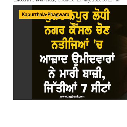
Updated: 29 May, 2026 05:22 PM
Edited By Shivani Attri,
Kapurthala-Phagwara