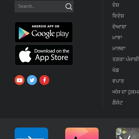
ਦੇਸ਼
ਵਿਦੇਸ਼
ਦੋਆਬਾ
ਮਾਝਾ
ਮਾਲਵਾ
ਤੜਕਾ ਪੰਜਾਬੀ
ਖੇਡ
ਵਪਾਰ
ਅੱਜ ਦਾ ਹੁਕਮ
ਗੈਜੇਟ