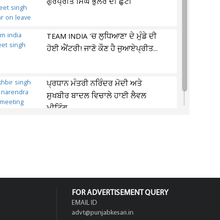
ਗੁਰਪ੍ਰੀਤ ਸਿੰਘ ਭੁੱਲਰ ਦੀ ਛੁੱਟੀ
TEAM INDIA 'ਚ ਲੁਧਿਆਣਾ ਦੇ ਮੁੰਡੇ ਦੀ
ਹੋਈ ਐਂਟਰੀ! ਜਾਣੋ ਕੌਣ ਹੈ ਜੁਆਏਪ੍ਰੀਤ...
ਪ੍ਰਧਾਨ ਮੰਤਰੀ ਨਰਿੰਦਰ ਮੋਦੀ ਅਤੇ
ਸੁਖਬੀਰ ਬਾਦਲ ਵਿਚਾਲੇ ਹਾਈ ਲੈਵਲ
ਮੀਟਿੰਗ
FOR ADVERTISEMENT QUERY
EMAIL ID
advt@punjabkesari.in