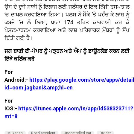
ਉਸ ਦੇ ਦੂਜੇ ਸਾਥੀ ਨੂੰ ਇਲਾਜ ਲਈ ਜਲੰਧਰ ਦੇ ਇਕ ਨਿੱਜੀ ਹਸਪਤਾਲ
’ਚ ਦਾਖਲ ਕਰਵਾਇਆ ਗਿਆ। ਪੁਲਸ ਨੇ ਮੌਕੇ ’ਤੇ ਪਹੁੰਚ ਕੇ ਲਾਸ਼ ਨੂੰ
ਕਬਜ਼ੇ ’ਚ ਲੈ ਲਿਆ, ਧਾਰਾ 174 ਤਹਿਤ ਕਾਰਵਾਈ ਕਰ ਕੇ
ਪੋਸਟਮਾਰਟਮ ਕਰਵਾਇਆ ਅਤੇ ਲਾਸ਼ ਪਰਿਵਾਰਕ ਮੈਂਬਰਾਂ ਨੂੰ ਸੌਂਪ
ਦਿੱਤੀ ਗਈ ਹੈ।
ਜਗ ਬਾਣੀ ਈ-ਪੇਪਰ ਨੂੰ ਪੜ੍ਹਨ ਅਤੇ ਐਪ ਨੂੰ ਡਾਊਨਲੋਡ ਕਰਨ ਲਈ
ਇੱਥੇ ਕਲਿੱਕ ਕਰੋ
For
Android:-
https://play.google.com/store/apps/detai
id=com.jagbani&amp;hl=en
For
IOS:-
https://itunes.apple.com/in/app/id538323711?
mt=8
Mukerian
Road accident
Uncontrolled car
Divider