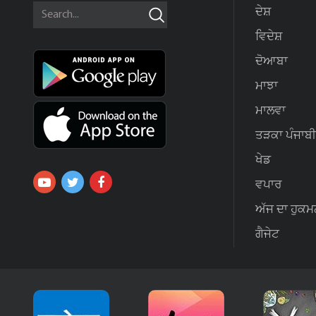
ਦੇਸ਼
ਵਿਦੇਸ਼
ਦੋਆਬਾ
ਮਾਝਾ
ਮਾਲਵਾ
ਤੜਕਾ ਪੰਜਾਬੀ
ਖੇਡ
ਵਪਾਰ
ਅੱਜ ਦਾ ਹੁਕਮ
ਗੈਜੇਟ