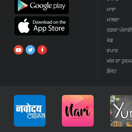
ਮਾਝਾ
ਮਾਲਵਾ
ਤੜਕਾ ਪੰਜਾਬੀ
ਖੇਡ
ਵਪਾਰ
ਅੱਜ ਦਾ ਹੁਕਮ
ਗੈਜੇਟ