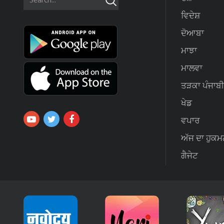
ਵਿਦੇਸ਼
ਦੋਆਬਾ
ਮਾਝਾ
ਮਾਲਵਾ
ਤੜਕਾ ਪੰਜਾਬੀ
ਖੇਡ
ਵਪਾਰ
ਅੱਜ ਦਾ ਹੁਕਮ
ਗੈਜੇਟ