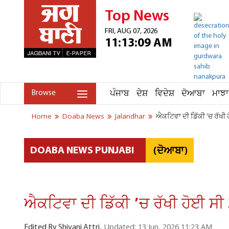
Top News
FRI, AUG 07, 2026
11:13:09 AM
ਪੰਜਾਬ
ਦੇਸ਼
ਵਿਦੇਸ਼
ਦੋਆਬਾ
ਮਾਝਾ
Browse
Home
Doaba News
Jalandhar
ਐਕਟਿਵਾ ਦੀ ਡਿੱਕੀ ’ਚ ਰੱਖੀ ਹ
(ਦੋਆਬਾ)
DOABA NEWS PUNJABI
ਐਕਟਿਵਾ ਦੀ ਡਿੱਕੀ ’ਚ ਰੱਖੀ ਹੋਈ ਸੀ 
Updated: 13 Jun, 2026 11:23 AM
Edited By Shivani Attri,