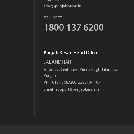
EMAIL ID
advt@punjabkesari.in
TOLL FREE
1800 137 6200
Punjab Kesari Head Office
JALANDHAR
Address : Civil Lines, Pucca Bagh Jalandhar
Punjab
Ph. : 0181-5067200, 2280104-107
Email :
support@punjabkesari.in