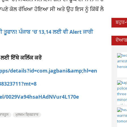
 ਆਪਣੇ ਕੋਲ ਰੱਖਿਆ ਹੋਇਆ ਸੀ ਅਤੇ ਉਹ ਇਸ ਨੂੰ ਕਿੱਥੋਂ ਲੈ
ਬਹੁਤ
ਰੀ ਤੂਫਾਨ! ਪੰਜਾਬ 'ਚ 13,14 ਲਈ ਵੀ Alert ਜਾਰੀ
ਦੋਆਬਾ
 ਲਈ ਇੱਥੇ ਕਲਿੱਕ ਕਰੋ
apps/details?id=com.jagbani&amp;hl=en
538323711?mt=8
nel/0029Va94hsaHAdNVur4L170e
 ਕਾਰਤੂਸ
ਮੁਲਜ਼ਮ ਗ੍ਰਿਫ਼ਤਾਰ