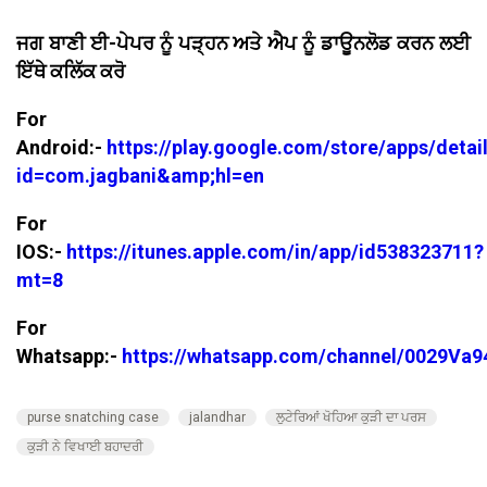
ਜਗ ਬਾਣੀ ਈ-ਪੇਪਰ ਨੂੰ ਪੜ੍ਹਨ ਅਤੇ ਐਪ ਨੂੰ ਡਾਊਨਲੋਡ ਕਰਨ ਲਈ
ਇੱਥੇ ਕਲਿੱਕ ਕਰੋ
For
Android:-
https://play.google.com/store/apps/detai
id=com.jagbani&amp;hl=en
For
IOS:-
https://itunes.apple.com/in/app/id538323711?
mt=8
For
Whatsapp:-
https://whatsapp.com/channel/0029V
purse snatching case
jalandhar
ਲੁਟੇਰਿਆਂ ਖੋਹਿਆ ਕੁੜੀ ਦਾ ਪਰਸ
ਕੁੜੀ ਨੇ ਵਿਖਾਈ ਬਹਾਦਰੀ