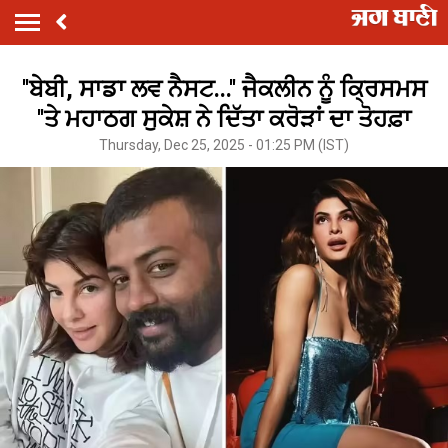
''ਬੇਬੀ, ਸਾਡਾ ਲਵ ਨੈਸਟ...'' ਜੈਕਲੀਨ ਨੂੰ ਕ੍ਰਿਸਮਸ
''ਤੇ ਮਹਾਠਗ ਸੁਕੇਸ਼ ਨੇ ਦਿੱਤਾ ਕਰੋੜਾਂ ਦਾ ਤੋਹਫ਼ਾ
Thursday, Dec 25, 2025 - 01:25 PM (IST)