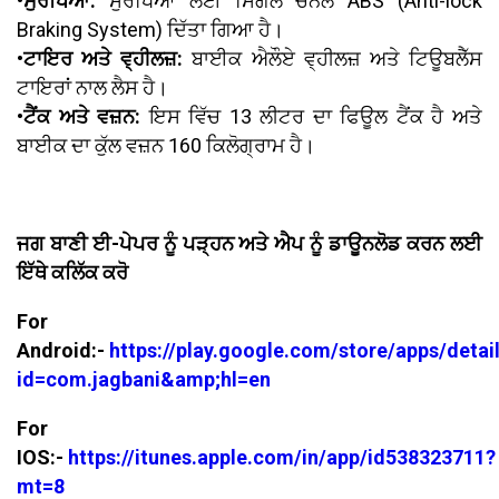
•ਸੁਰੱਖਿਆ:
ਸੁਰੱਖਿਆ ਲਈ ਸਿੰਗਲ ਚੈਨਲ ABS (Anti-lock
Braking System) ਦਿੱਤਾ ਗਿਆ ਹੈ।
•ਟਾਇਰ ਅਤੇ ਵ੍ਹੀਲਜ਼:
ਬਾਈਕ ਐਲੌਏ ਵ੍ਹੀਲਜ਼ ਅਤੇ ਟਿਊਬਲੈੱਸ
ਟਾਇਰਾਂ ਨਾਲ ਲੈਸ ਹੈ।
•ਟੈਂਕ ਅਤੇ ਵਜ਼ਨ:
ਇਸ ਵਿੱਚ 13 ਲੀਟਰ ਦਾ ਫਿਊਲ ਟੈਂਕ ਹੈ ਅਤੇ
ਬਾਈਕ ਦਾ ਕੁੱਲ ਵਜ਼ਨ 160 ਕਿਲੋਗ੍ਰਾਮ ਹੈ।
ਜਗ ਬਾਣੀ ਈ-ਪੇਪਰ ਨੂੰ ਪੜ੍ਹਨ ਅਤੇ ਐਪ ਨੂੰ ਡਾਊਨਲੋਡ ਕਰਨ ਲਈ
ਇੱਥੇ ਕਲਿੱਕ ਕਰੋ
For
Android:-
https://play.google.com/store/apps/detai
id=com.jagbani&amp;hl=en
For
IOS:-
https://itunes.apple.com/in/app/id538323711?
mt=8