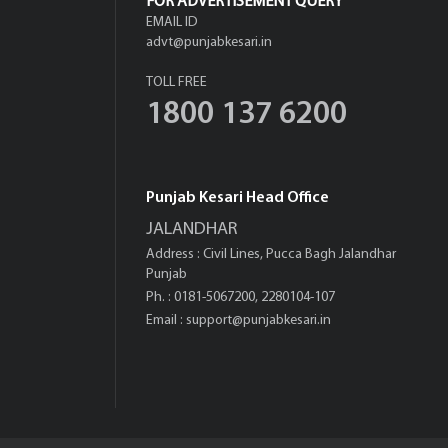
FOR ADVERTISEMENT QUERY
EMAIL ID
advt@punjabkesari.in
TOLL FREE
1800 137 6200
Punjab Kesari Head Office
JALANDHAR
Address : Civil Lines, Pucca Bagh Jalandhar
Punjab
Ph. : 0181-5067200, 2280104-107
Email :
support@punjabkesari.in