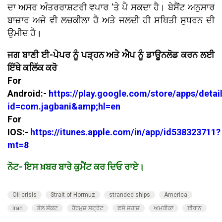
ਦਾ ਅਸਰ ਅੰਤਰਰਾਸ਼ਟਰੀ ਵਪਾਰ 'ਤੇ ਪੈ ਸਕਦਾ ਹੈ। ਬੇਸੈਂਟ ਅਨੁਸਾਰ
ਬਾਜ਼ਾਰ ਅਜੇ ਵੀ ਲਚਕੀਲਾ ਹੈ ਅਤੇ ਜਲਦੀ ਹੀ ਸਥਿਤੀ ਸੁਧਰਨ ਦੀ
ਉਮੀਦ ਹੈ।
ਜਗ ਬਾਣੀ ਈ-ਪੇਪਰ ਨੂੰ ਪੜ੍ਹਨ ਅਤੇ ਐਪ ਨੂੰ ਡਾਊਨਲੋਡ ਕਰਨ ਲਈ
ਇੱਥੇ ਕਲਿੱਕ ਕਰੋ
For
Android:-
https://play.google.com/store/apps/detai
id=com.jagbani&amp;hl=en
For
IOS:-
https://itunes.apple.com/in/app/id538323711?
mt=8
ਨੋਟ- ਇਸ ਖ਼ਬਰ ਬਾਰੇ ਕੁਮੈਂਟ ਕਰ ਦਿਓ ਰਾਏ।
Oil crisis
Strait of Hormuz
stranded ships
America
Iran
ਤੇਲ ਸੰਕਟ
ਹੋਰਮੁਜ਼ ਸਟ੍ਰੇਟ
ਫਸੇ ਜਹਾਜ਼
ਅਮਰੀਕਾ
ਈਰਾਨ