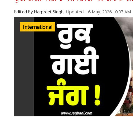
Updated: 16 May, 2026 10:07 AM
Edited By Harpreet Singh,
International