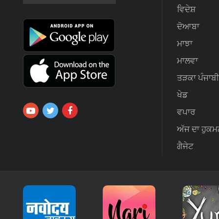
ਵਿਦੇਸ਼
ਦੋਆਬਾ
ਮਾਝਾ
ਮਾਲਵਾ
ਤੜਕਾ ਪੰਜਾਬੀ
ਖੇਡ
ਵਪਾਰ
ਅੱਜ ਦਾ ਹੁਕਮ
ਗੈਜੇਟ