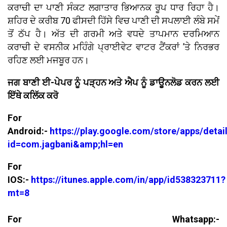
ਕਰਾਚੀ ਦਾ ਪਾਣੀ ਸੰਕਟ ਲਗਾਤਾਰ ਭਿਆਨਕ ਰੂਪ ਧਾਰ ਰਿਹਾ ਹੈ।
ਸ਼ਹਿਰ ਦੇ ਕਰੀਬ 70 ਫੀਸਦੀ ਹਿੱਸੇ ਵਿਚ ਪਾਣੀ ਦੀ ਸਪਲਾਈ ਲੰਬੇ ਸਮੇਂ
ਤੋਂ ਠੱਪ ਹੈ। ਅੱਤ ਦੀ ਗਰਮੀ ਅਤੇ ਵਧਦੇ ਤਾਪਮਾਨ ਦਰਮਿਆਨ
ਕਰਾਚੀ ਦੇ ਵਸਨੀਕ ਮਹਿੰਗੇ ਪ੍ਰਾਈਵੇਟ ਵਾਟਰ ਟੈਂਕਰਾਂ ’ਤੇ ਨਿਰਭਰ
ਰਹਿਣ ਲਈ ਮਜਬੂਰ ਹਨ।
ਜਗ ਬਾਣੀ ਈ-ਪੇਪਰ ਨੂੰ ਪੜ੍ਹਨ ਅਤੇ ਐਪ ਨੂੰ ਡਾਊਨਲੋਡ ਕਰਨ ਲਈ
ਇੱਥੇ ਕਲਿੱਕ ਕਰੋ
For
Android:-
https://play.google.com/store/apps/detai
id=com.jagbani&amp;hl=en
For
IOS:-
https://itunes.apple.com/in/app/id538323711?
mt=8
For Whatsapp:-