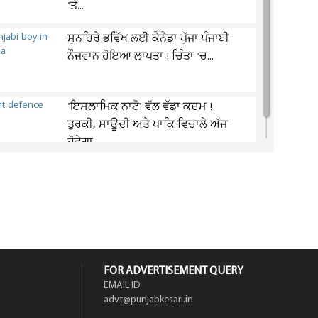
'ਤੇ...
ਸੁਨਹਿਰੇ ਭਵਿੱਖ ਲਈ ਕੈਨੈਡਾ ਪੁੱਜਾ ਪੰਜਾਬੀ
ਨੌਜਵਾਨ ਹੋਇਆ ਲਾਪਤਾ ! ਚਿੰਤਾ 'ਚ...
'ਇਸਲਾਮਿਕ ਨਾਟੋ' ਵੱਲ ਵੱਡਾ ਕਦਮ !
ਤੁਰਕੀ, ਸਾਊਦੀ ਅਤੇ ਪਾਕਿ ਵਿਚਾਲੇ ਅੱਜ
ਹੋਵੇਗਾ...
FOR ADVERTISEMENT QUERY
EMAIL ID
advt@punjabkesari.in