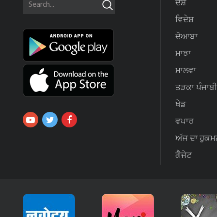
ਦੇਸ਼
ਵਿਦੇਸ਼
ਦੋਆਬਾ
ਮਾਝਾ
ਮਾਲਵਾ
ਤੜਕਾ ਪੰਜਾਬੀ
ਖੇਡ
ਵਪਾਰ
ਅੱਜ ਦਾ ਹੁਕਮ
ਗੈਜੇਟ