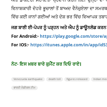
ਅਤੇ ਡਾਕਟਰੀ ਸਹਾਇਤਾ ਪ੍ਰਦਾਨ ਕਰਨ ਲਈ ਉਨ੍ਹਾਂ ਦਾ ਧ
ਵਿਨਾਸ਼ਕਾਰੀ ਦੋਹਰੇ ਭੂਚਾਲਾਂ ਤੋਂ ਬਾਅਦ ਵੈਨੇਜ਼ੁਏਲਾ ਦਾ ਸ
ਵਿੱਚ ਕਈ ਜਾਨਾਂ ਗਈਆਂ ਅਤੇ ਦੇਸ਼ ਭਰ ਵਿੱਚ ਵਿਆਪਕ ਤਬਾ
ਜਗ ਬਾਣੀ ਈ-ਪੇਪਰ ਨੂੰ ਪੜ੍ਹਨ ਅਤੇ ਐਪ ਨੂੰ ਡਾਊਨਲੋਡ ਕਰਨ
For Android:-
https://play.google.com/store/
For IOS:-
https://itunes.apple.com/in/app/id
ਨੋਟ- ਇਸ ਖ਼ਬਰ ਬਾਰੇ ਕੁਮੈਂਟ ਕਰ ਦਿਓ ਰਾਏ।
Venezuela earthquake
death toll
figures released
Indian me
ਭਾਰਤੀ ਮੈਡੀਕਲ ਟੀਮ