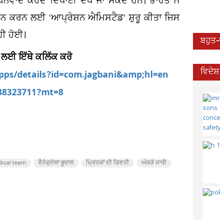
ੰਨਵਾਦ ਕਰਦੇ ਦਿਖਾਈ ਦੇਖੇ ਜਾ ਸਕਦੇ ਹਨ। ਭਾਰਤ ਨੇ
ਮਰਥਨ ਕਰਨ ਲਈ 'ਆਪ੍ਰੇਸ਼ਨ ਐਮਿਸਟੈਡ' ਸ਼ੁਰੂ ਕੀਤਾ ਜਿਸ
ਹੀ ਹੋਈ।
ਬਹੁਤ
 ਲਈ ਇੱਥੇ ਕਲਿੱਕ ਕਰੋ
ਵਿਦੇਸ
apps/details?id=com.jagbani&amp;hl=en
538323711?mt=8
dical team
ਵੈਨੇਜ਼ੁਏਲਾ ਭੂਚਾਲ
ਮ੍ਰਿਤਕਾਂ ਦੀ ਗਿਣਤੀ
ਅੰਕੜੇ ਜਾਰੀ