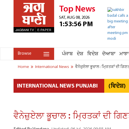
Top News
SAT, AUG 08, 2026
1:53:56 PM
ਪੰਜਾਬ
ਦੇਸ਼
ਵਿਦੇਸ਼
ਦੋਆਬਾ
ਮਾਝਾ
Browse
Home
International News
ਵੈਨੇਜ਼ੁਏਲਾ ਭੂਚਾਲ : ਮ੍ਰਿਤਕਾਂ ਦੀ ਗ
(ਵਿਦੇਸ਼)
INTERNATIONAL NEWS PUNJABI
ਵੈਨੇਜ਼ੁਏਲਾ ਭੂਚਾਲ : ਮ੍ਰਿਤਕਾਂ ਦੀ 