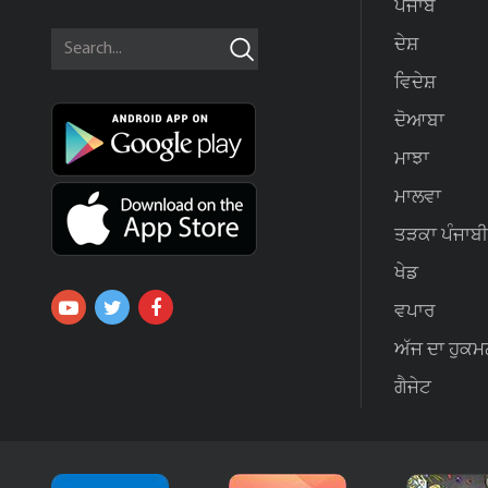
ਪੰਜਾਬ
ਦੇਸ਼
ਵਿਦੇਸ਼
ਦੋਆਬਾ
ਮਾਝਾ
ਮਾਲਵਾ
ਤੜਕਾ ਪੰਜਾਬੀ
ਖੇਡ
ਵਪਾਰ
ਅੱਜ ਦਾ ਹੁਕਮ
ਗੈਜੇਟ