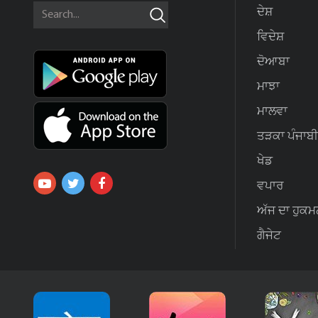
ਦੇਸ਼
ਵਿਦੇਸ਼
ਦੋਆਬਾ
ਮਾਝਾ
ਮਾਲਵਾ
ਤੜਕਾ ਪੰਜਾਬੀ
ਖੇਡ
ਵਪਾਰ
ਅੱਜ ਦਾ ਹੁਕਮ
ਗੈਜੇਟ