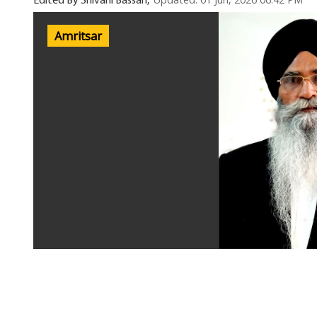
Updated: 01 Jun, 2026 06:42 PM
Edited By Shivani Bassan,
Amritsar