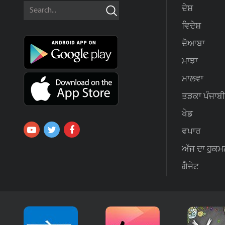
ਦੇਸ਼
ਵਿਦੇਸ਼
ਦੋਆਬਾ
ਮਾਝਾ
ਮਾਲਵਾ
ਤੜਕਾ ਪੰਜਾਬੀ
ਖੇਡ
ਵਪਾਰ
ਅੱਜ ਦਾ ਹੁਕਮ
ਗੈਜੇਟ