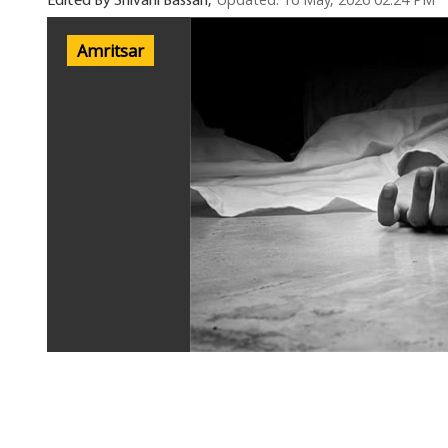
Updated: 16 May, 2026 02:24 PM
Edited By Shivani Bassan,
Amritsar