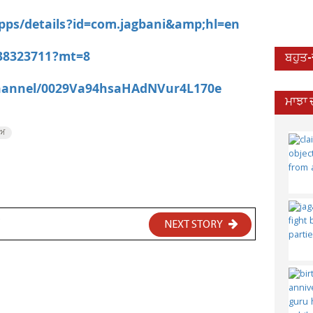
apps/details?id=com.jagbani&amp;hl=en
538323711?mt=8
ਬਹੁਤ
channel/0029Va94hsaHAdNVur4L170e
ਮਾਝਾ 
ਾਅ
NEXT STORY