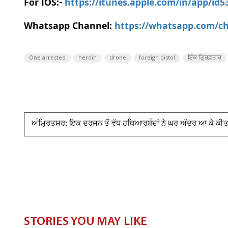
For IOS:-
https://itunes.apple.com/in/app/id
Whatsapp Channel:
https://whatsapp.com/
One arrested
heroin
drone
foreign pistol
ਇੱਕ ਗ੍ਰਿਫ਼ਤਾਰ
ਅੰਮ੍ਰਿਤਸਰ: ਇਕ ਦਰਜਨ ਤੋਂ ਵੱਧ ਹਥਿਆਰਬੰਦਾਂ ਨੇ ਘਰ ਅੰਦਰ ਆ ਕੇ ਕੀ
STORIES YOU MAY LIKE