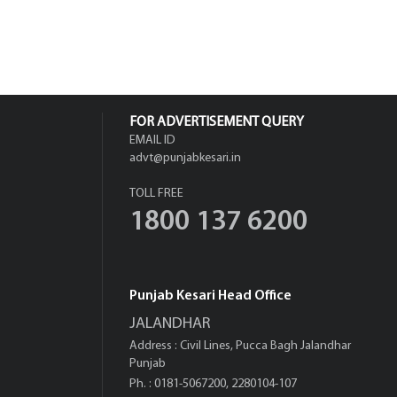
FOR ADVERTISEMENT QUERY
EMAIL ID
advt@punjabkesari.in
TOLL FREE
1800 137 6200
Punjab Kesari Head Office
JALANDHAR
Address : Civil Lines, Pucca Bagh Jalandhar
Punjab
Ph. : 0181-5067200, 2280104-107