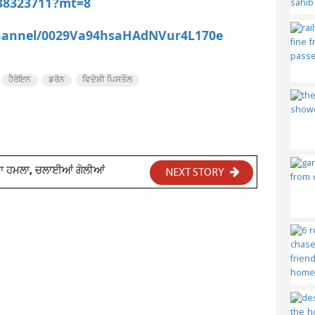
538323711?mt=8
channel/0029Va94hsaHAdNVur4L170e
ਹੈਰੋਇਨ
ਡਰੋਨ
ਵਿਦੇਸ਼ੀ ਪਿਸਤੌਲ
ਤਾ ਹਮਲਾ, ਚਲਾਈਆਂ ਗੋਲੀਆਂ
NEXT STORY