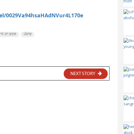
nel/0029Va94hsaHAdNVur4L170e
ਵਾਨ ਦਾ ਕਤਲ
ਪੰਜਾਬ
NEXT STORY