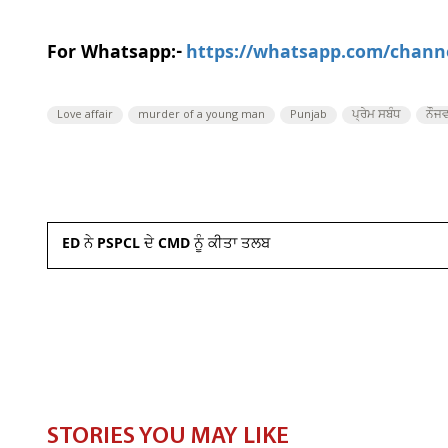
For Whatsapp:-
https://whatsapp.com/chan
Love affair
murder of a young man
Punjab
ਪ੍ਰੇਮ ਸਬੰਧ
ਨੌਜ
ED ਨੇ PSPCL ਦੇ CMD ਨੂੰ ਕੀਤਾ ਤਲਬ
STORIES YOU MAY LIKE