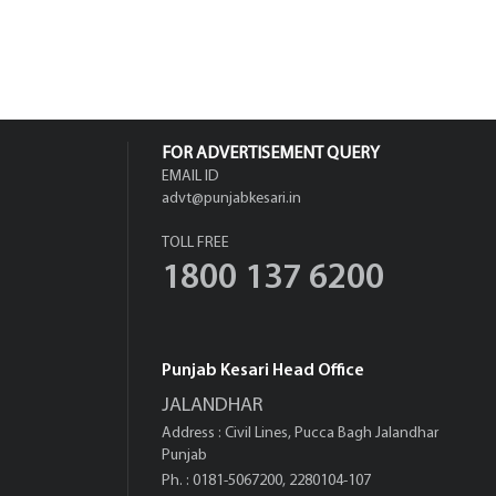
FOR ADVERTISEMENT QUERY
EMAIL ID
advt@punjabkesari.in
TOLL FREE
1800 137 6200
Punjab Kesari Head Office
JALANDHAR
Address : Civil Lines, Pucca Bagh Jalandhar
Punjab
Ph. : 0181-5067200, 2280104-107