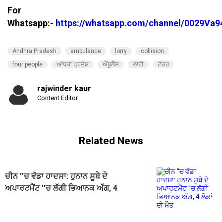
For
Whatsapp:-
https://whatsapp.com/channel/0029V
Andhra Pradesh
ambulance
lorry
collision
four people
ਆਂਧਰਾ ਪ੍ਰਦੇਸ਼
ਐਂਬੂਲੈਂਸ
ਲਾਰੀ
ਟੱਕਰ
rajwinder kaur
Content Editor
Related News
ਚੀਨ ''ਚ ਵੱਡਾ ਹਾਦਸਾ: ਹੁਨਾਨ ਸੂਬੇ ਦੇ
ਅਪਾਰਟਮੈਂਟ ''ਚ ਲੱਗੀ ਭਿਆਨਕ ਅੱਗ, 4
ਲੋਕਾਂ ਦੀ ਮੌਤ