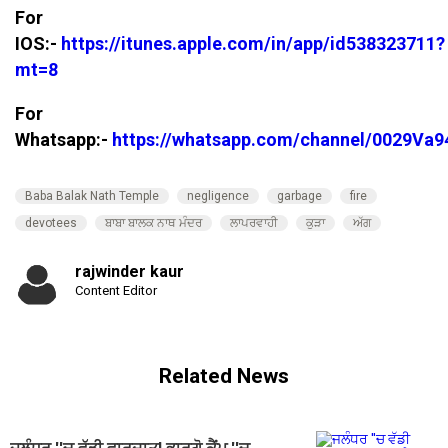
For
IOS:-
https://itunes.apple.com/in/app/id538323711?
mt=8
For
Whatsapp:-
https://whatsapp.com/channel/0029V
Baba Balak Nath Temple
negligence
garbage
fire
devotees
ਬਾਬਾ ਬਾਲਕ ਨਾਥ ਮੰਦਰ
ਲਾਪਰਵਾਹੀ
ਕੁੜਾ
ਅੱਗ
rajwinder kaur
Content Editor
Related News