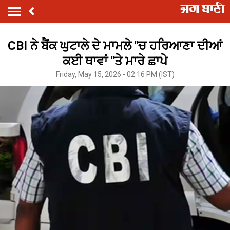
CBI ਨੇ ਬੈਂਕ ਘੁਟਾਲੇ ਦੇ ਮਾਮਲੇ ''ਚ ਹਰਿਆਣਾ ਦੀਆਂ
ਕਈ ਥਾਵਾਂ ''ਤੇ ਮਾਰੇ ਛਾਪੇ
Friday, May 15, 2026 - 02:16 PM (IST)